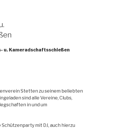
u.
ßen
s- u. Kameradschaftsschießen
tzenverein Stetten zu seinem beliebten
ingeladen sind alle Vereine, Clubs,
egschaften in und um
Schützenparty mit DJ, auch hierzu