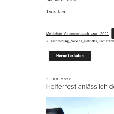
1.Vorstand
Meldeliste_Vereinspokalschiessen_2022
Ausschreibung_Vereins_Betriebs_Kamerad
Herunterladen
VERÖFFENTLICHT
9. JUNI 2022
AM
Helferfest anlässlich 