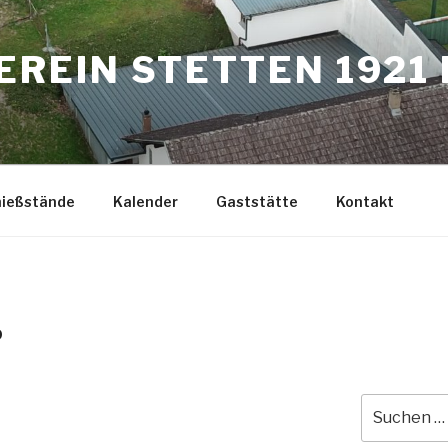
REIN STETTEN 1921 E
hießstände
Kalender
Gaststätte
Kontakt
D
Suche
nach: