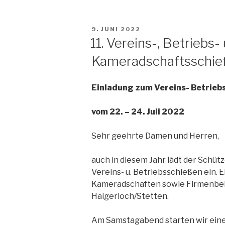
VERÖFFENTLICHT
9. JUNI 2022
AM
11. Vereins-, Betriebs- 
Kameradschaftsschie
Einladung zum Vereins- Betrieb
vom 22. – 24. Juli 2022
Sehr geehrte Damen und Herren,
auch in diesem Jahr lädt der Schü
Vereins- u. Betriebsschießen ein. E
Kameradschaften sowie Firmenbel
Haigerloch/Stetten.
Am Samstagabend starten wir eine 