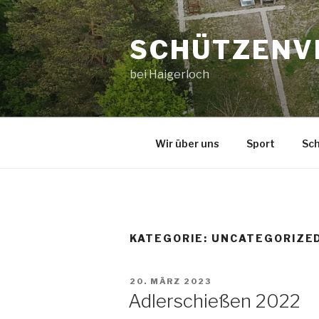
Zum
Inhalt
SCHÜTZENVE
springen
bei Haigerloch
Wir über uns
Sport
Sc
KATEGORIE:
UNCATEGORIZE
VERÖFFENTLICHT
20. MÄRZ 2023
AM
Adlerschießen 2022