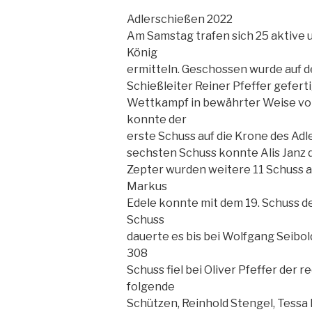
Adlerschießen 2022
Am Samstag trafen sich 25 aktive
König
ermitteln. Geschossen wurde auf 
Schießleiter Reiner Pfeffer gefert
Wettkampf in bewährter Weise vor
konnte der
erste Schuss auf die Krone des Ad
sechsten Schuss konnte Alis Janz 
Zepter wurden weitere 11 Schuss a
Markus
Edele konnte mit dem 19. Schuss d
Schuss
dauerte es bis bei Wolfgang Seibold
308
Schuss fiel bei Oliver Pfeffer der r
folgende
Schützen, Reinhold Stengel, Tessa P