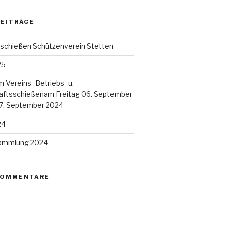
BEITRÄGE
lschießen Schützenverein Stetten
25
m Vereins- Betriebs- u.
ftsschießenam Freitag 06. September
7. September 2024
24
sammlung 2024
KOMMENTARE