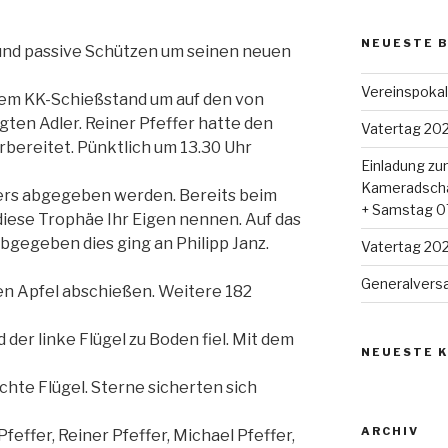
NEUESTE 
 und passive Schützen um seinen neuen
Vereinspoka
dem KK-Schießstand um auf den von
igten Adler. Reiner Pfeffer hatte den
Vatertag 20
bereitet. Pünktlich um 13.30 Uhr
Einladung zu
Kameradscha
lers abgegeben werden. Bereits beim
+ Samstag 0
diese Trophäe Ihr Eigen nennen. Auf das
bgegeben dies ging an Philipp Janz.
Vatertag 20
Generalver
en Apfel abschießen. Weitere 182
 der linke Flügel zu Boden fiel. Mit dem
NEUESTE 
echte Flügel. Sterne sicherten sich
ARCHIV
feffer, Reiner Pfeffer, Michael Pfeffer,